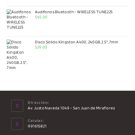
Audifonos Bluetooth - WIRELESS TUNE225
$
45.00
Disco Sólido Kingston A400, 240GB, 2.5", 7mm
$
29.00
Dirección:
Av. Justo Naveda 1049 - San Juan de Miraflores
Celular:
991615821
Se