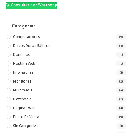
$49.00.
$40.00.
Consultar por WhatsApp
Categorías
Computadoras
(9)
Discos Duros Sólidos
(3)
Dominios
(5)
Hosting Web
(5)
Impresoras
(1)
Monitores
(2)
Multimedia
(4)
Notebook
(2)
Páginas Web
(4)
Punto De Venta
(9)
Sin Categorizar
(1)