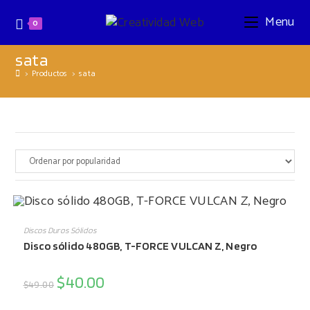
Ir
al
Menu
0
contenido
sata
>
Productos
>
sata
AÑADIR AL CARRITO
Discos Duros Sólidos
Disco sólido 480GB, T-FORCE VULCAN Z, Negro
¡OFERTA!
$
40.00
El
El
$
49.00
precio
precio
original
actual
era:
es: