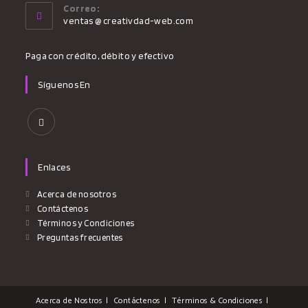
abre
Correo:
en
Se
ventas @ creativdad-web.com
tu
abre
aplicación
en
Paga con crédito, débito y efectivo
tu
aplicación
Síguenos En
Se
abre
en
Enlaces
una
nueva
Acerca de nosotros
pestaña
Contáctenos
Términos y Condiciones
Preguntas frecuentes
Acerca de Nostros
Contáctenos
Términos & Condiciones