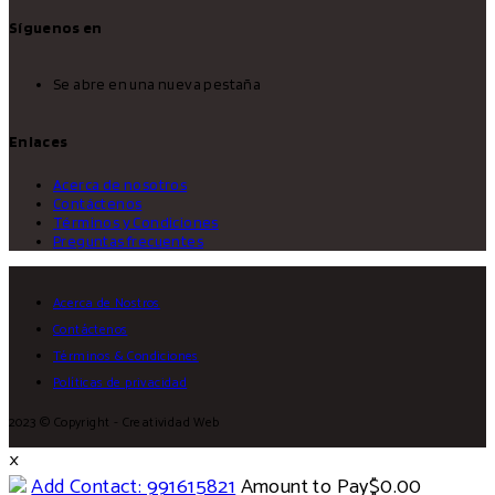
Síguenos en
Se abre en una nueva pestaña
Enlaces
Acerca de nosotros
Contáctenos
Términos y Condiciones
Preguntas frecuentes
Acerca de Nostros
Contáctenos
Términos & Condiciones
Políticas de privacidad
2023 © Copyright - Creatividad Web
×
Add Contact: 991615821
Amount to Pay
$
0.00