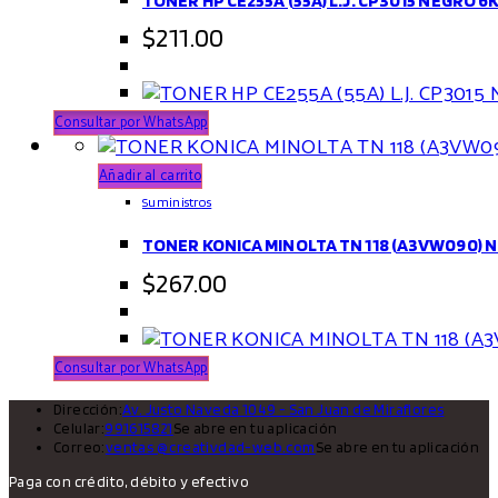
$
211.00
Consultar por WhatsApp
Añadir al carrito
Suministros
TONER KONICA MINOLTA TN 118 (A3VW090) Neg
$
267.00
Consultar por WhatsApp
Dirección:
Av. Justo Naveda 1049 - San Juan de Miraflores
Celular:
991615821
Se abre en tu aplicación
Correo:
ventas @ creativdad-web.com
Se abre en tu aplicación
Paga con crédito, débito y efectivo