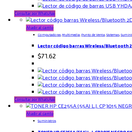
Consultar por WhatsApp
Añadir al carrito
Computadoras
,
Multimedia
,
Punto de Venta
,
Sistemas
,
Sumini
Lector código barras Wireless/Bluetooth 
$
71.62
Consultar por WhatsApp
Añadir al carrito
Suministros
TONER HP CE255A (55A) L.J. CP3015 NEGRO 6