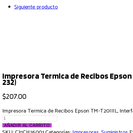
Siguiente producto
Impresora Termica de Recibos Epson T
232)
$
207.00
Impresora Termica de Recibos Epson TM-T20IIIL, Interf
AÑADIR AL CARRITO
SKU:
C31CH26001
Categorías:
Impresoras
,
Suministros
E