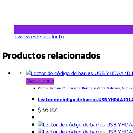
Twitea este producto
Productos relacionados
Añadir al carrito
Computadoras
,
Multimedia
,
Punto de Venta
,
Sistemas
,
Sumini
Lector de código de barras USB YHDAA 1D 
$
36.87