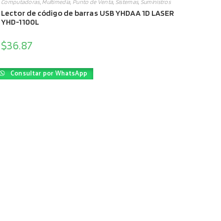
Computadoras
,
Multimedia
,
Punto de Venta
,
Sistemas
,
Suministros
Lector de código de barras USB YHDAA 1D LASER
YHD-1100L
$
36.87
Consultar por WhatsApp