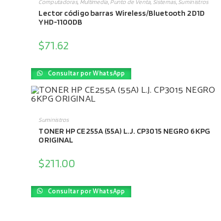
Computadoras
,
Multimedia
,
Punto de Venta
,
Sistemas
,
Suministros
Lector código barras Wireless/Bluetooth 2D1D
YHD-1100DB
$
71.62
Consultar por WhatsApp
AÑADIR AL CARRITO
Suministros
TONER HP CE255A (55A) L.J. CP3015 NEGRO 6KPG
ORIGINAL
$
211.00
Consultar por WhatsApp