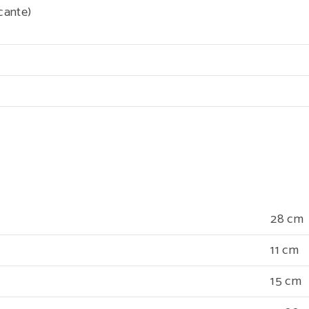
cante)
28 cm
11 cm
15 cm