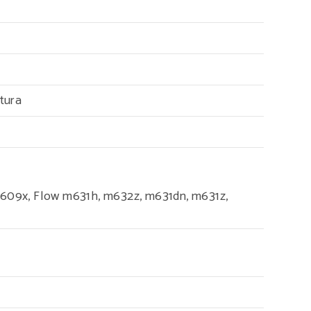
tura
609x, Flow m631h, m632z, m631dn, m631z,