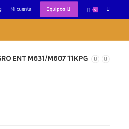
g
Mi cuenta
Equipos
Alternar
0
búsqueda
de
GRO ENT M631/M607 11KPG
la
web