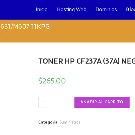
Inicio
Hosting Web
Dominios
Blo
M631/M607 11KPG
G
TONER HP CF237A (37A) NE
$
265.00
TONER
AÑADIR AL CARRITO
HP
CF237A
(37A)
NEGRO
Categoría:
Suministros
ENT
M631/M607