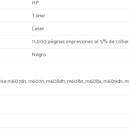
HP
Tóner
Laser
11,000 páginas impresiones al 5% de cober
Negro
prise m607dn, m607n, m608dn, m608n, m608x, m609dn, m