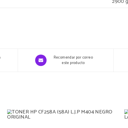
2900 
Opens
n
Recomendar por correo
in
este producto
a
new
window
AÑADIR AL CARRITO